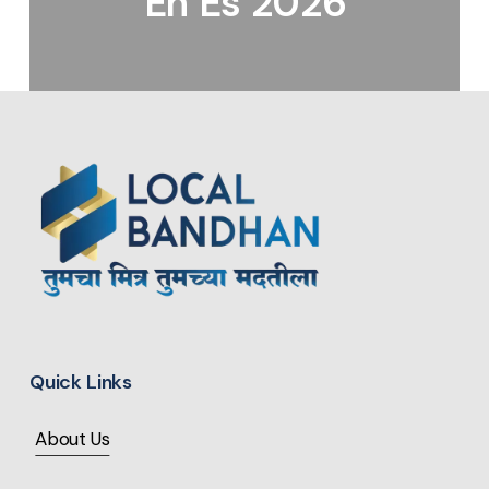
En Es 2026
Quick Links
About Us