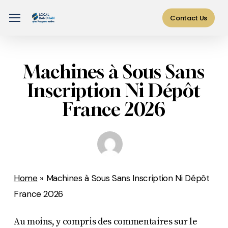
Skip
Menu
Menu
Contact Us
to
main
content
Machines à Sous Sans
Inscription Ni Dépôt
France 2026
Home
»
Machines à Sous Sans Inscription Ni Dépôt
France 2026
Au moins, y compris des commentaires sur le