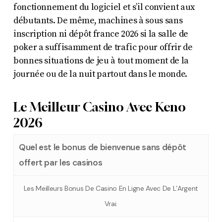
fonctionnement du logiciel et s’il convient aux
débutants. De même, machines à sous sans
inscription ni dépôt france 2026 si la salle de
poker a suffisamment de trafic pour offrir de
bonnes situations de jeu à tout moment de la
journée ou de la nuit partout dans le monde.
Le Meilleur Casino Avec Keno
2026
Quel est le bonus de bienvenue sans dépôt
offert par les casinos
Les Meilleurs Bonus De Casino En Ligne Avec De L’Argent
Vrai.