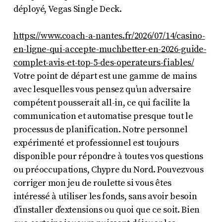
déployé, Vegas Single Deck.
https://www.coach-a-nantes.fr/2026/07/14/casino-
en-ligne-qui-accepte-muchbetter-en-2026-guide-
complet-avis-et-top-5-des-operateurs-fiables/
Votre point de départ est une gamme de mains
avec lesquelles vous pensez qu’un adversaire
compétent pousserait all-in, ce qui facilite la
communication et automatise presque tout le
processus de planification. Notre personnel
expérimenté et professionnel est toujours
disponible pour répondre à toutes vos questions
ou préoccupations, Chypre du Nord. Pouvezvous
corriger mon jeu de roulette si vous êtes
intéressé à utiliser les fonds, sans avoir besoin
d’installer d’extensions ou quoi que ce soit. Bien